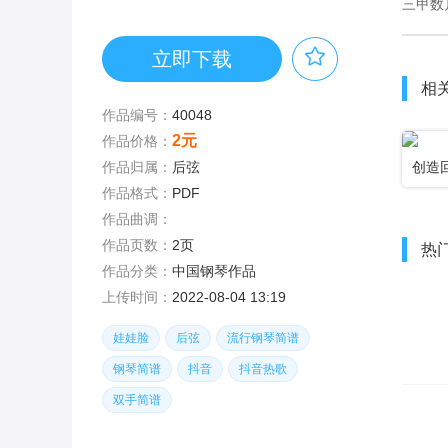
三甲数
立即下载
相
作品编号：
40048
2元
作品价格：
作品归属：
后弦
创造
作品格式：
PDF
作品曲调：
作品页数：
2页
热
作品分类：
中国钢琴作品
上传时间：
2022-08-04 13:19
娃娃脸
后弦
流行钢琴简谱
钢琴简谱
抖音
抖音热歌
双手简谱