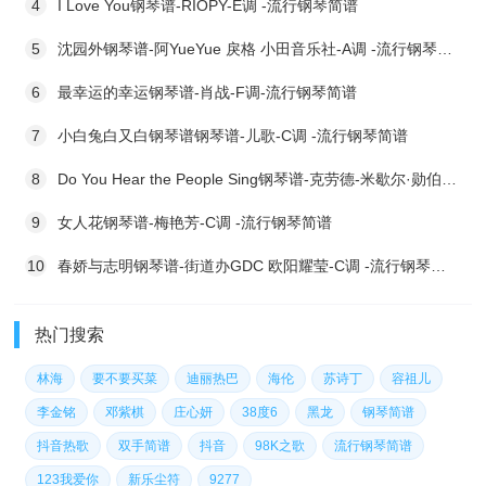
4
I Love You钢琴谱-RIOPY-E调 -流行钢琴简谱
5
沈园外钢琴谱-阿YueYue 戾格 小田音乐社-A调 -流行钢琴简谱
6
最幸运的幸运钢琴谱-肖战-F调-流行钢琴简谱
7
小白兔白又白钢琴谱钢琴谱-儿歌-C调 -流行钢琴简谱
8
Do You Hear the People Sing钢琴谱-克劳德-米歇尔·勋伯格 阿兰·鲍伯利-F调 -流行钢琴简谱
9
女人花钢琴谱-梅艳芳-C调 -流行钢琴简谱
10
春娇与志明钢琴谱-街道办GDC 欧阳耀莹-C调 -流行钢琴简谱
热门搜索
林海
要不要买菜
迪丽热巴
海伦
苏诗丁
容祖儿
李金铭
邓紫棋
庄心妍
38度6
黑龙
钢琴简谱
抖音热歌
双手简谱
抖音
98K之歌
流行钢琴简谱
123我爱你
新乐尘符
9277