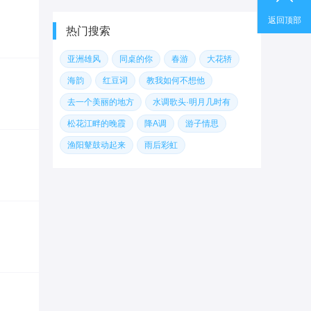
返回顶部
热门搜索
亚洲雄风
同桌的你
春游
大花轿
海韵
红豆词
教我如何不想他
去一个美丽的地方
水调歌头·明月几时有
松花江畔的晚霞
降A调
游子情思
渔阳鼙鼓动起来
雨后彩虹