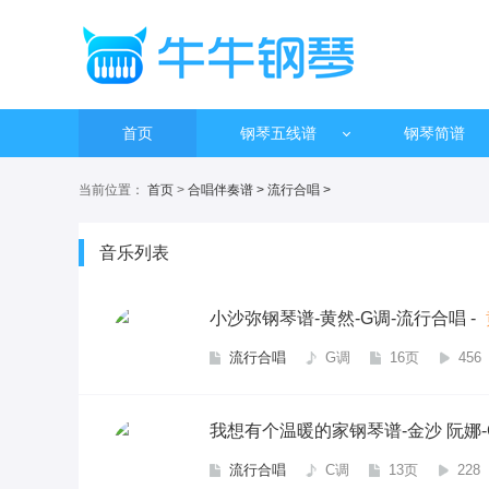
首页
钢琴五线谱
钢琴简谱
当前位置：
首页
>
合唱伴奏谱
>
流行合唱
>
音乐列表
小沙弥钢琴谱-黄然-G调-流行合唱
-
流行合唱
G调
16页
456
我想有个温暖的家钢琴谱-金沙 阮娜-
流行合唱
C调
13页
228