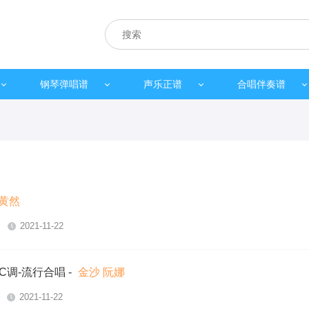
钢琴弹唱谱
声乐正谱
合唱伴奏谱
黄然
2021-11-22
C调-流行合唱
-
金沙 阮娜
2021-11-22