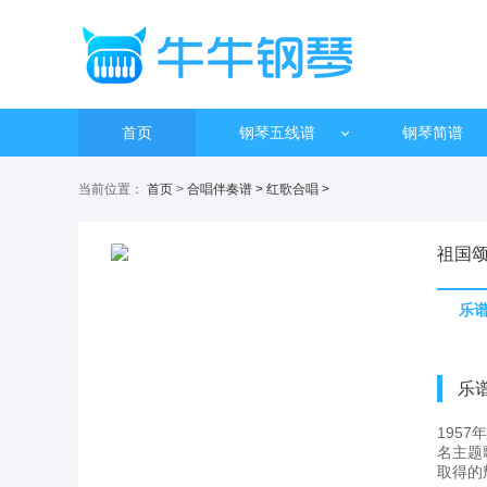
首页
钢琴五线谱
钢琴简谱
当前位置：
首页
>
合唱伴奏谱
>
红歌合唱
>
祖国颂
乐
乐
195
名主题
取得的