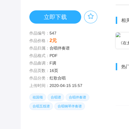
立即下载
相
作品编号：
547
2元
作品价格：
《在
作品归属：
合唱伴奏谱
唱谱
作品格式：
PDF
作品曲调：
F调
热
作品页数：
16页
作品分类：
红歌合唱
上传时间：
2020-04-15 15:57
祖国颂
合唱谱
合唱伴奏谱
合唱五线谱
合唱钢琴伴奏谱