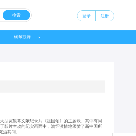
搜索
登录
注册
钢琴联弹
部大型宽银幕文献纪录片《祖国颂》的主题歌。其中有同
融于影片生动的纪实画面中，满怀激情地颂赞了新中国所
充溢其间。