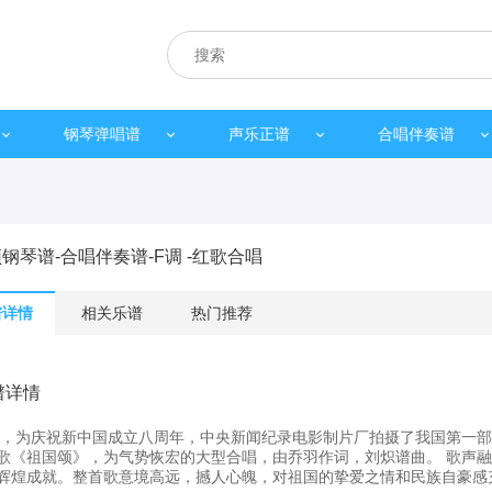
钢琴弹唱谱
声乐正谱
合唱伴奏谱
钢琴谱-合唱伴奏谱-F调 -红歌合唱
谱详情
相关乐谱
热门推荐
谱详情
7年，为庆祝新中国成立八周年，中央新闻纪录电影制片厂拍摄了我国第一
歌《祖国颂》，为气势恢宏的大型合唱，由乔羽作词，刘炽谱曲。 歌声
辉煌成就。整首歌意境高远，撼人心魄，对祖国的挚爱之情和民族自豪感